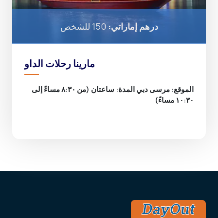
درهم إماراتي:
150 للشخص
مارينا رحلات الداو
الموقع: مرسى دبي المدة: ساعتان (من ٨:٣٠ مساءً إلى
١٠:٣٠ مساءً)